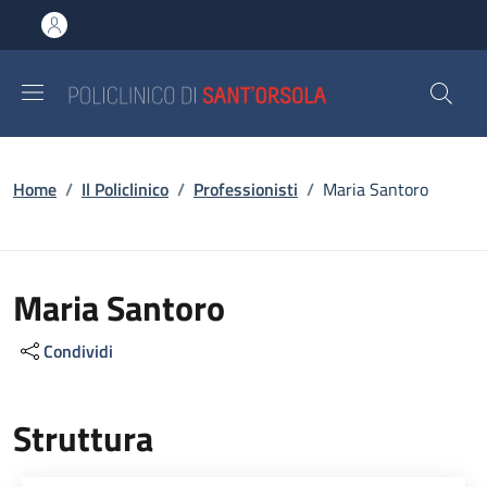
Salta al contenuto principale
Skip to footer content
Briciole di pane
Home
/
Il Policlinico
/
Professionisti
/
Maria Santoro
Maria Santoro
Condividi
Struttura