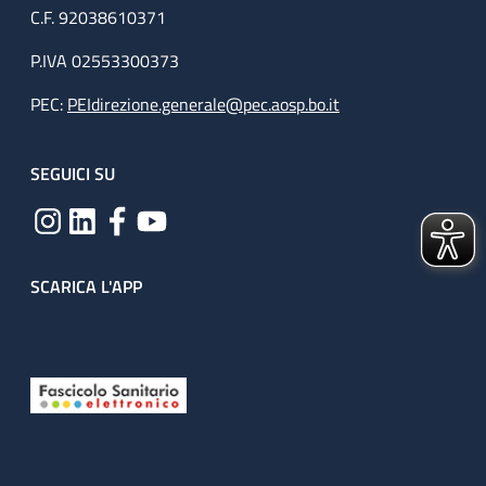
C.F. 92038610371
P.IVA 02553300373
PEC:
PEIdirezione.generale@pec.aosp.bo.it
SEGUICI SU
SCARICA L'APP