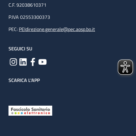
C.F. 92038610371
P.IVA 02553300373
PEC:
PEIdirezione.generale@pec.aosp.bo.it
SEGUICI SU
SCARICA L'APP