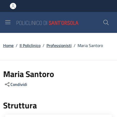
Salta al contenuto principale
Skip to footer content
Briciole di pane
Home
/
Il Policlinico
/
Professionisti
/
Maria Santoro
Maria Santoro
Condividi
Struttura