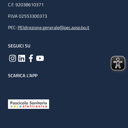
C.F. 92038610371
P.IVA 02553300373
PEC:
PEIdirezione.generale@pec.aosp.bo.it
SEGUICI SU
SCARICA L'APP