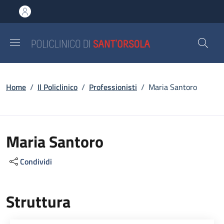
Salta al contenuto principale
Skip to footer content
Briciole di pane
Home
/
Il Policlinico
/
Professionisti
/
Maria Santoro
Maria Santoro
Condividi
Struttura