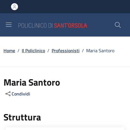
Salta al contenuto principale
Skip to footer content
Briciole di pane
Home
/
Il Policlinico
/
Professionisti
/
Maria Santoro
Maria Santoro
Condividi
Struttura