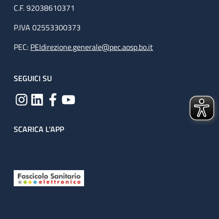
C.F. 92038610371
P.IVA 02553300373
PEC:
PEIdirezione.generale@pec.aosp.bo.it
SEGUICI SU
SCARICA L'APP