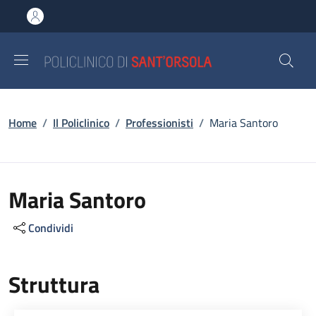
Salta al contenuto principale
Skip to footer content
Briciole di pane
Home
/
Il Policlinico
/
Professionisti
/
Maria Santoro
Maria Santoro
Condividi
Struttura