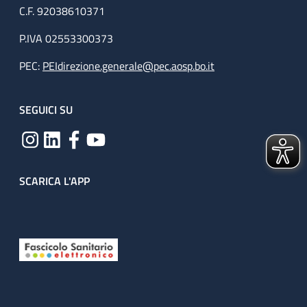
C.F. 92038610371
P.IVA 02553300373
PEC:
PEIdirezione.generale@pec.aosp.bo.it
SEGUICI SU
SCARICA L'APP