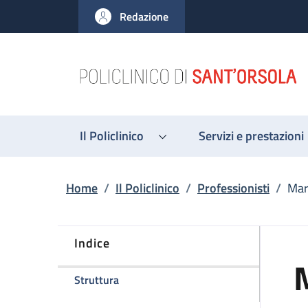
Salta al contenuto principale
Skip to footer content
Redazione
Il Policlinico
Servizi e prestazioni
Briciole di pane
Home
/
Il Policlinico
/
Professionisti
/
Mar
Indice
della pagina Maria Santoro
Struttura