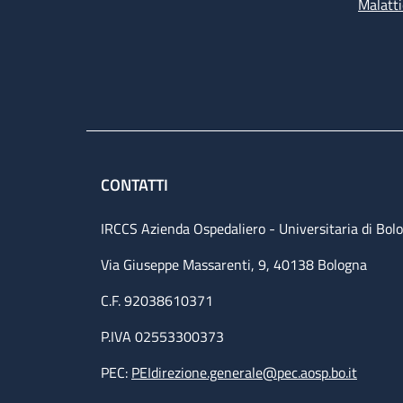
Malatti
CONTATTI
IRCCS Azienda Ospedaliero - Universitaria di Bol
Via Giuseppe Massarenti, 9, 40138 Bologna
C.F. 92038610371
P.IVA 02553300373
PEC:
PEIdirezione.generale@pec.aosp.bo.it