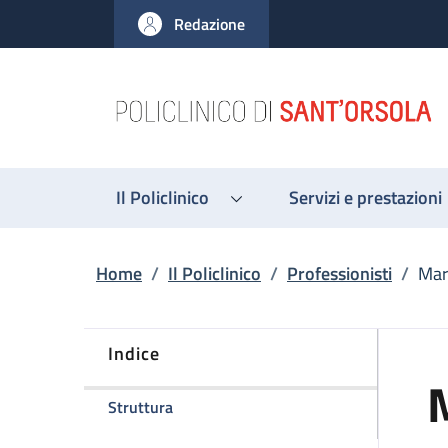
Salta al contenuto principale
Skip to footer content
Redazione
Il Policlinico
Servizi e prestazioni
Briciole di pane
Home
/
Il Policlinico
/
Professionisti
/
Mar
Indice
della pagina Maria Santoro
Struttura