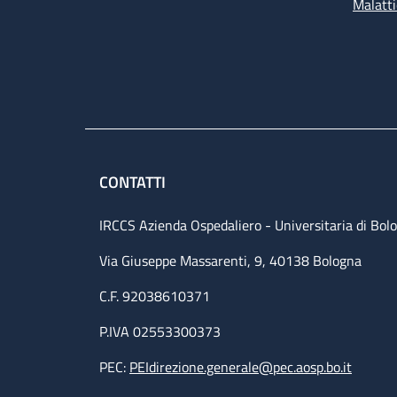
Malatti
CONTATTI
IRCCS Azienda Ospedaliero - Universitaria di Bol
Via Giuseppe Massarenti, 9, 40138 Bologna
C.F. 92038610371
P.IVA 02553300373
PEC:
PEIdirezione.generale@pec.aosp.bo.it