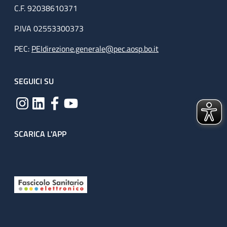
C.F. 92038610371
P.IVA 02553300373
PEC:
PEIdirezione.generale@pec.aosp.bo.it
SEGUICI SU
SCARICA L'APP