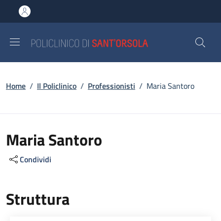
Salta al contenuto principale
Skip to footer content
Briciole di pane
Home
/
Il Policlinico
/
Professionisti
/
Maria Santoro
Maria Santoro
Condividi
Struttura