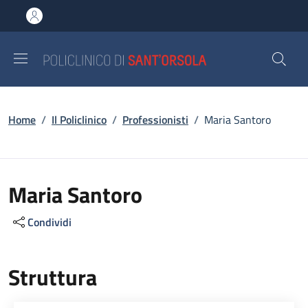
Salta al contenuto principale
Skip to footer content
Briciole di pane
Home
/
Il Policlinico
/
Professionisti
/
Maria Santoro
Maria Santoro
Condividi
Struttura