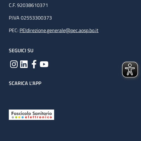
C.F. 92038610371
P.IVA 02553300373
PEC:
PEIdirezione.generale@pec.aosp.bo.it
SEGUICI SU
SCARICA L'APP