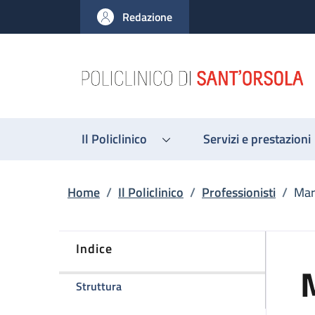
Salta al contenuto principale
Skip to footer content
Redazione
Il Policlinico
Servizi e prestazioni
Briciole di pane
Home
/
Il Policlinico
/
Professionisti
/
Mar
Indice
della pagina Maria Santoro
Struttura