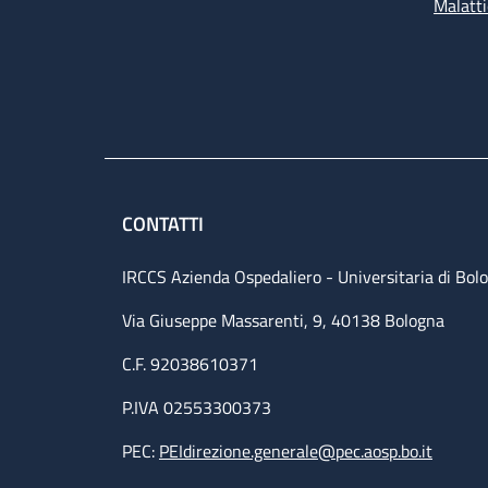
Malatti
CONTATTI
IRCCS Azienda Ospedaliero - Universitaria di Bol
Via Giuseppe Massarenti, 9, 40138 Bologna
C.F. 92038610371
P.IVA 02553300373
PEC:
PEIdirezione.generale@pec.aosp.bo.it