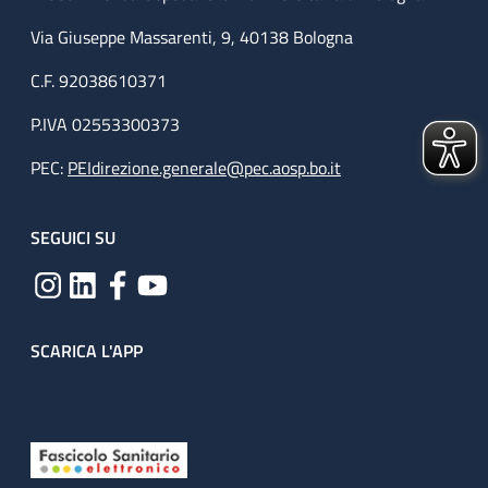
Via Giuseppe Massarenti, 9, 40138 Bologna
C.F. 92038610371
P.IVA 02553300373
PEC:
PEIdirezione.generale@pec.aosp.bo.it
SEGUICI SU
SCARICA L'APP