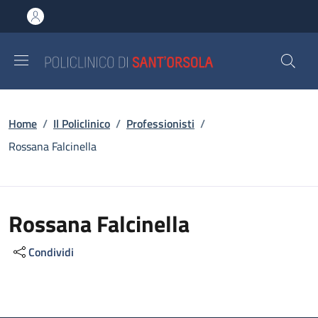
Salta al contenuto principale
Skip to footer content
Briciole di pane
Home
/
Il Policlinico
/
Professionisti
/
Rossana Falcinella
Rossana Falcinella
Condividi