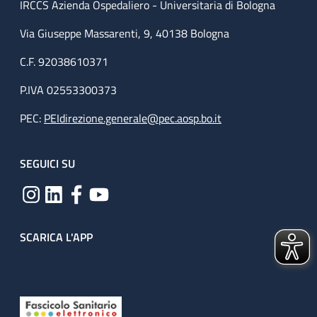
IRCCS Azienda Ospedaliero - Universitaria di Bologna
Via Giuseppe Massarenti, 9, 40138 Bologna
C.F. 92038610371
P.IVA 02553300373
PEC:
PEIdirezione.generale@pec.aosp.bo.it
SEGUICI SU
SCARICA L'APP