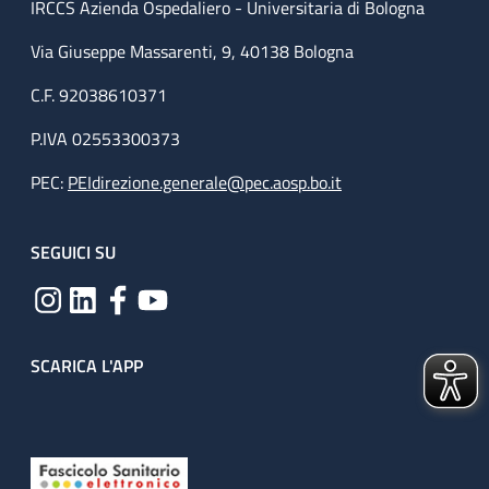
IRCCS Azienda Ospedaliero - Universitaria di Bologna
Via Giuseppe Massarenti, 9, 40138 Bologna
C.F. 92038610371
P.IVA 02553300373
PEC:
PEIdirezione.generale@pec.aosp.bo.it
SEGUICI SU
SCARICA L'APP