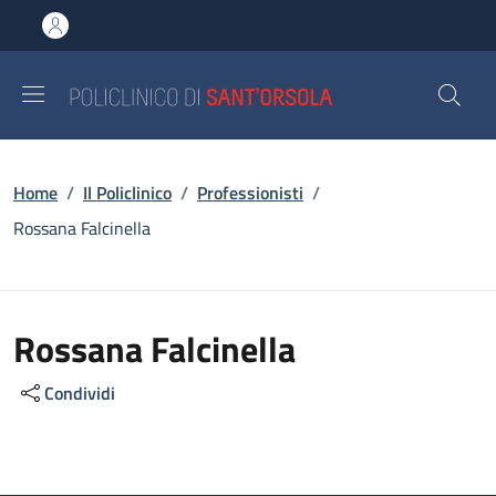
Salta al contenuto principale
Skip to footer content
Briciole di pane
Home
/
Il Policlinico
/
Professionisti
/
Rossana Falcinella
Rossana Falcinella
Condividi