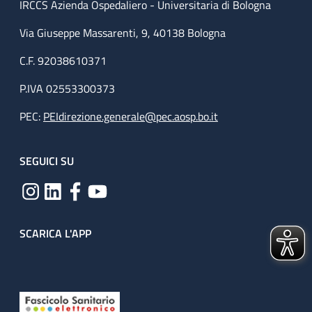
IRCCS Azienda Ospedaliero - Universitaria di Bologna
Via Giuseppe Massarenti, 9, 40138 Bologna
C.F. 92038610371
P.IVA 02553300373
PEC:
PEIdirezione.generale@pec.aosp.bo.it
SEGUICI SU
SCARICA L'APP