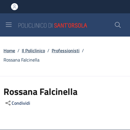
Salta al contenuto principale
Skip to footer content
Briciole di pane
Home
/
Il Policlinico
/
Professionisti
/
Rossana Falcinella
Rossana Falcinella
Condividi