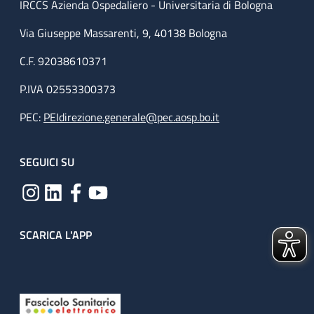
IRCCS Azienda Ospedaliero - Universitaria di Bologna
Via Giuseppe Massarenti, 9, 40138 Bologna
C.F. 92038610371
P.IVA 02553300373
PEC:
PEIdirezione.generale@pec.aosp.bo.it
SEGUICI SU
SCARICA L'APP