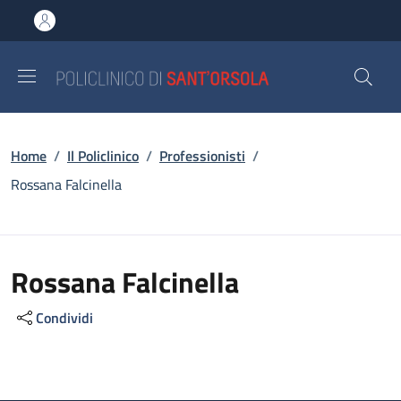
Salta al contenuto principale
Skip to footer content
Briciole di pane
Home
/
Il Policlinico
/
Professionisti
/
Rossana Falcinella
Rossana Falcinella
Condividi