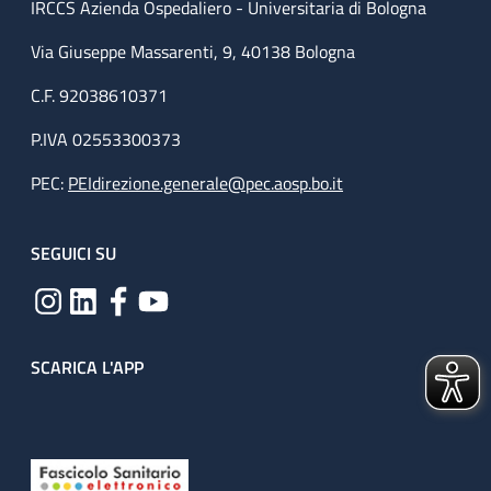
IRCCS Azienda Ospedaliero - Universitaria di Bologna
Via Giuseppe Massarenti, 9, 40138 Bologna
C.F. 92038610371
P.IVA 02553300373
PEC:
PEIdirezione.generale@pec.aosp.bo.it
SEGUICI SU
SCARICA L'APP