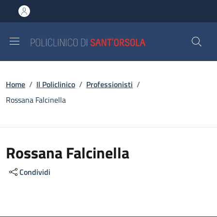
Salta al contenuto principale
Skip to footer content
Briciole di pane
Home
/
Il Policlinico
/
Professionisti
/
Rossana Falcinella
Rossana Falcinella
Condividi