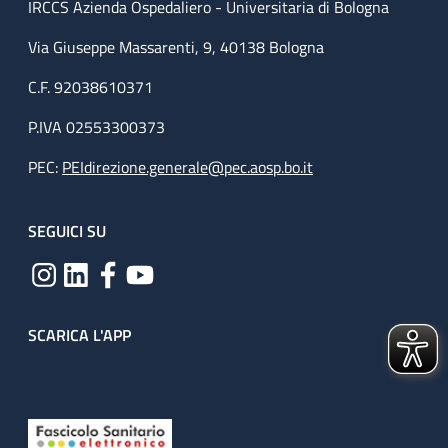
IRCCS Azienda Ospedaliero - Universitaria di Bologna
Via Giuseppe Massarenti, 9, 40138 Bologna
C.F. 92038610371
P.IVA 02553300373
PEC:
PEIdirezione.generale@pec.aosp.bo.it
SEGUICI SU
SCARICA L'APP