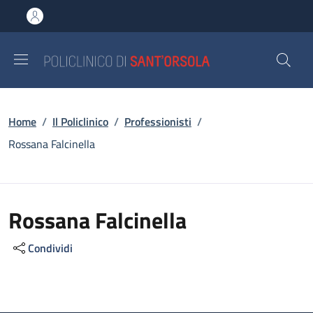
Salta al contenuto principale
Skip to footer content
Briciole di pane
Home
/
Il Policlinico
/
Professionisti
/
Rossana Falcinella
Rossana Falcinella
Condividi