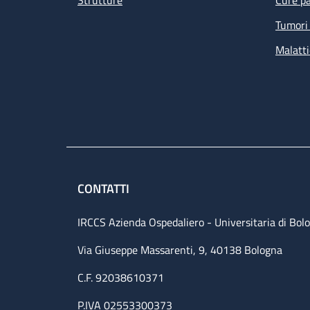
Strutture
Cure pa
Tumori 
Malatti
CONTATTI
IRCCS Azienda Ospedaliero - Universitaria di Bol
Via Giuseppe Massarenti, 9, 40138 Bologna
C.F. 92038610371
P.IVA 02553300373