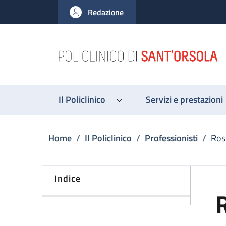
Salta al contenuto principale
Skip to footer content
Redazione
Il Policlinico
Servizi e prestazioni
Briciole di pane
Home
/
Il Policlinico
/
Professionisti
/
Ros
Indice
R