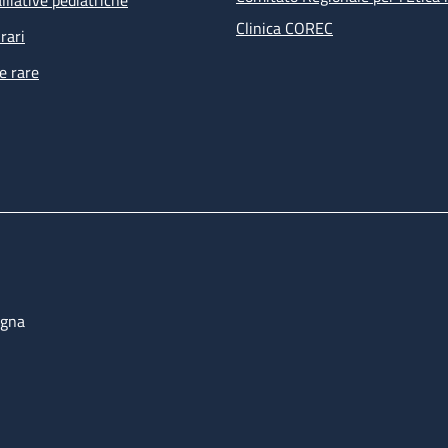
lliative pediatriche
Clinica COREC
rari
e rare
ogna