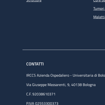
Strutture
Cure pa
Tumori 
Malatti
CONTATTI
IRCCS Azienda Ospedaliero - Universitaria di Bol
Via Giuseppe Massarenti, 9, 40138 Bologna
C.F. 92038610371
P.IVA 02553300373