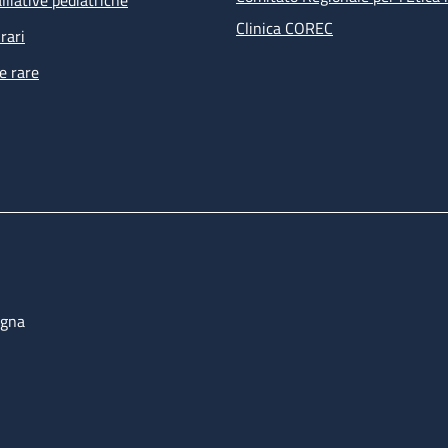
lliative pediatriche
Clinica COREC
rari
e rare
ogna