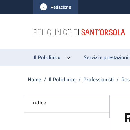
Salta al contenuto principale
Skip to footer content
Redazione
Il Policlinico
Servizi e prestazioni
Briciole di pane
Home
/
Il Policlinico
/
Professionisti
/
Ros
Indice
R