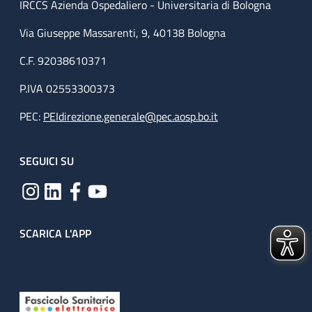
IRCCS Azienda Ospedaliero - Universitaria di Bologna
Via Giuseppe Massarenti, 9, 40138 Bologna
C.F. 92038610371
P.IVA 02553300373
PEC:
PEIdirezione.generale@pec.aosp.bo.it
SEGUICI SU
SCARICA L'APP