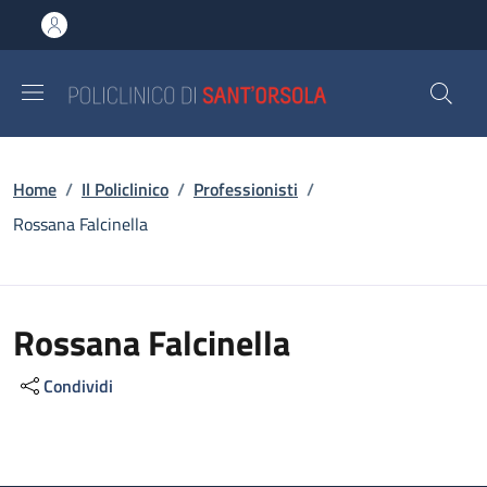
Salta al contenuto principale
Skip to footer content
Briciole di pane
Home
/
Il Policlinico
/
Professionisti
/
Rossana Falcinella
Rossana Falcinella
Condividi