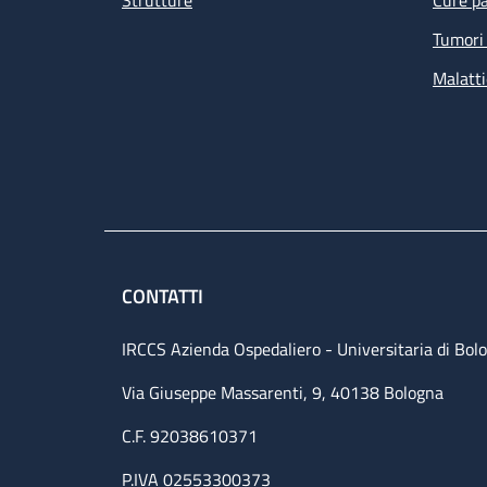
Strutture
Cure pa
Tumori 
Malatti
CONTATTI
IRCCS Azienda Ospedaliero - Universitaria di Bol
Via Giuseppe Massarenti, 9, 40138 Bologna
C.F. 92038610371
P.IVA 02553300373