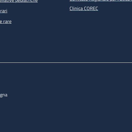
lliative pediatriche
Clinica COREC
rari
e rare
ogna