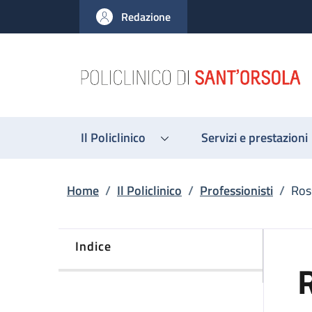
Salta al contenuto principale
Skip to footer content
Redazione
Il Policlinico
Servizi e prestazioni
Briciole di pane
Home
/
Il Policlinico
/
Professionisti
/
Ros
Indice
R