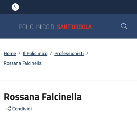
Salta al contenuto principale
Skip to footer content
Briciole di pane
Home
/
Il Policlinico
/
Professionisti
/
Rossana Falcinella
Rossana Falcinella
Condividi