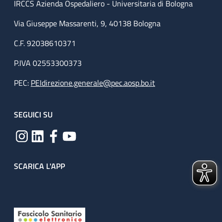
IRCCS Azienda Ospedaliero - Universitaria di Bologna
Via Giuseppe Massarenti, 9, 40138 Bologna
C.F. 92038610371
P.IVA 02553300373
PEC:
PEIdirezione.generale@pec.aosp.bo.it
SEGUICI SU
SCARICA L'APP