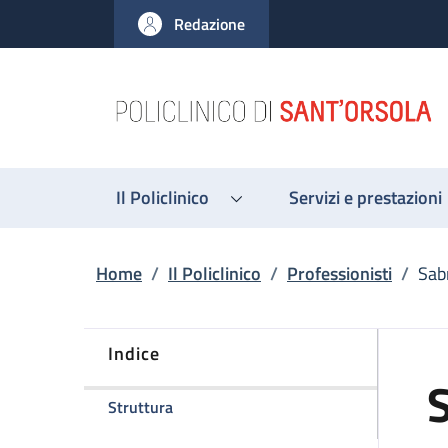
Salta al contenuto principale
Skip to footer content
Redazione
Il Policlinico
Servizi e prestazioni
Briciole di pane
Home
/
Il Policlinico
/
Professionisti
/
Sab
Indice
della pagina Sabrina Fontana
Struttura