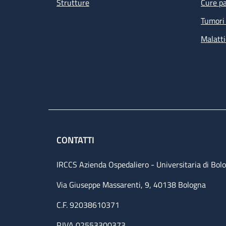
Strutture
Cure pa
Tumori 
Malatti
CONTATTI
IRCCS Azienda Ospedaliero - Universitaria di Bol
Via Giuseppe Massarenti, 9, 40138 Bologna
C.F. 92038610371
P.IVA 02553300373