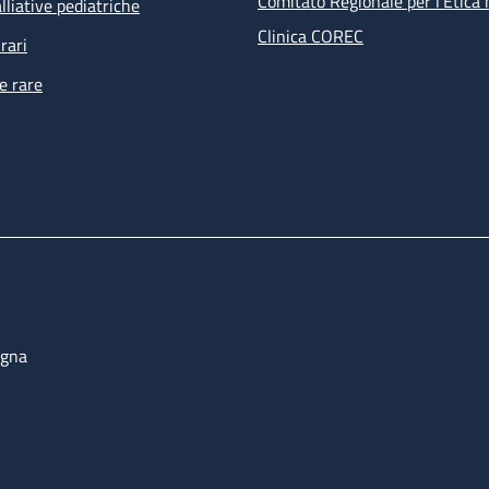
Comitato Regionale per l’Etica 
lliative pediatriche
Clinica COREC
rari
e rare
ogna