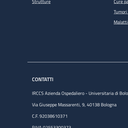
Strutture
Cure pa
Tumori 
Malatti
CONTATTI
IRCCS Azienda Ospedaliero - Universitaria di Bol
Via Giuseppe Massarenti, 9, 40138 Bologna
C.F. 92038610371
P.IVA 02553300373