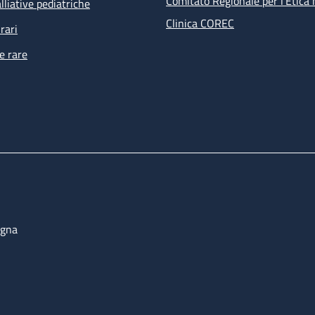
Comitato Regionale per l’Etica 
lliative pediatriche
Clinica COREC
rari
e rare
ogna