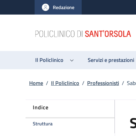
Salta al contenuto principale
Skip to footer content
Redazione
Il Policlinico
Servizi e prestazioni
Briciole di pane
Home
/
Il Policlinico
/
Professionisti
/
Sab
Indice
della pagina Sabrina Fontana
Struttura