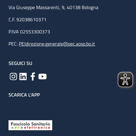
Via Giuseppe Massarenti, 9, 40138 Bologna
C.F. 92038610371
P.IVA 02553300373
PEC:
PEIdirezione.generale@pec.aosp.bo.it
SEGUICI SU
SCARICA L'APP