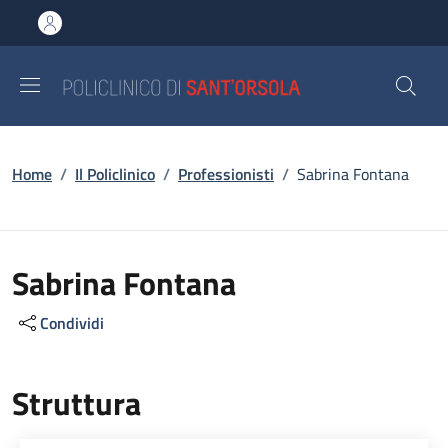
Salta al contenuto principale
Skip to footer content
Briciole di pane
Home
/
Il Policlinico
/
Professionisti
/
Sabrina Fontana
Sabrina Fontana
Condividi
Struttura