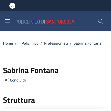
Salta al contenuto principale
Skip to footer content
Briciole di pane
Home
/
Il Policlinico
/
Professionisti
/
Sabrina Fontana
Sabrina Fontana
Condividi
Struttura