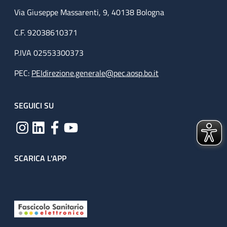
Via Giuseppe Massarenti, 9, 40138 Bologna
C.F. 92038610371
P.IVA 02553300373
PEC:
PEIdirezione.generale@pec.aosp.bo.it
SEGUICI SU
SCARICA L'APP