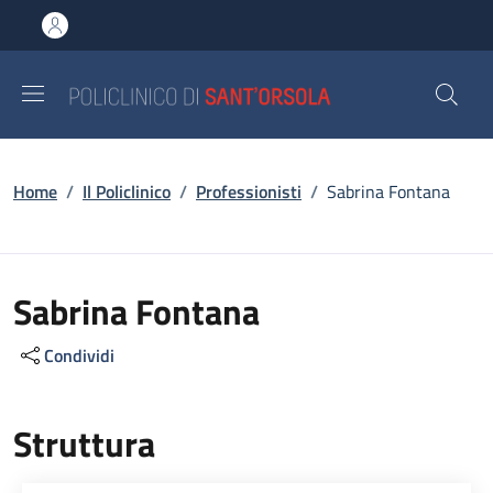
Salta al contenuto principale
Skip to footer content
Briciole di pane
Home
/
Il Policlinico
/
Professionisti
/
Sabrina Fontana
Sabrina Fontana
Condividi
Struttura