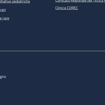
Comitato Regionale per l’Etica 
lliative pediatriche
Clinica COREC
rari
e rare
ogna