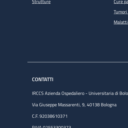
Strutture
Cure pa
Tumori 
Malatti
CONTATTI
IRCCS Azienda Ospedaliero - Universitaria di Bol
Via Giuseppe Massarenti, 9, 40138 Bologna
C.F. 92038610371
P.IVA 02553300373