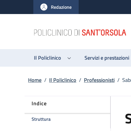
Salta al contenuto principale
Skip to footer content
Redazione
Il Policlinico
Servizi e prestazioni
Briciole di pane
Home
/
Il Policlinico
/
Professionisti
/
Sab
Indice
della pagina Sabrina Fontana
Struttura