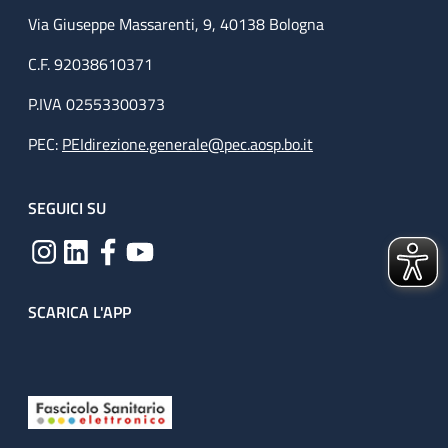
Via Giuseppe Massarenti, 9, 40138 Bologna
C.F. 92038610371
P.IVA 02553300373
PEC:
PEIdirezione.generale@pec.aosp.bo.it
SEGUICI SU
SCARICA L'APP