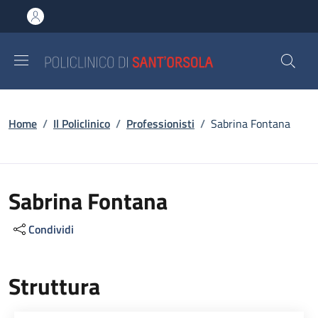
Salta al contenuto principale
Skip to footer content
Briciole di pane
Home
/
Il Policlinico
/
Professionisti
/
Sabrina Fontana
Sabrina Fontana
Condividi
Struttura