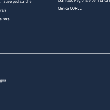
Comitato Regionale per l’Etica 
lliative pediatriche
Clinica COREC
rari
e rare
ogna