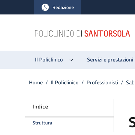
Salta al contenuto principale
Skip to footer content
Redazione
Il Policlinico
Servizi e prestazioni
Briciole di pane
Home
/
Il Policlinico
/
Professionisti
/
Sab
Indice
della pagina Sabrina Fontana
Struttura