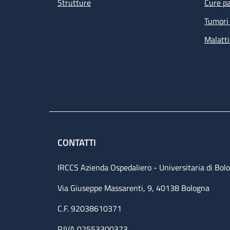
Strutture
Cure pa
Tumori 
Malatti
CONTATTI
IRCCS Azienda Ospedaliero - Universitaria di Bol
Via Giuseppe Massarenti, 9, 40138 Bologna
C.F. 92038610371
P.IVA 02553300373