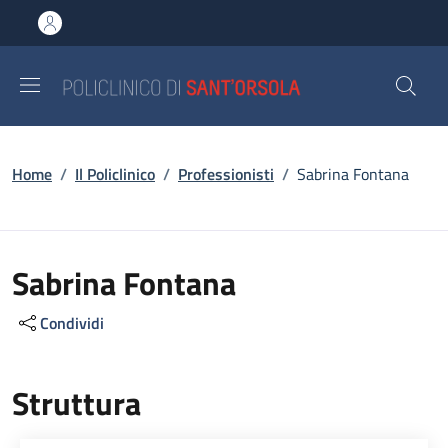
Salta al contenuto principale
Skip to footer content
Briciole di pane
Home
/
Il Policlinico
/
Professionisti
/
Sabrina Fontana
Sabrina Fontana
Condividi
Struttura