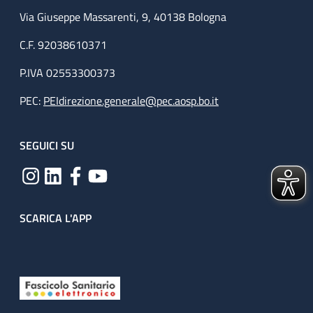
Via Giuseppe Massarenti, 9, 40138 Bologna
C.F. 92038610371
P.IVA 02553300373
PEC:
PEIdirezione.generale@pec.aosp.bo.it
SEGUICI SU
SCARICA L'APP