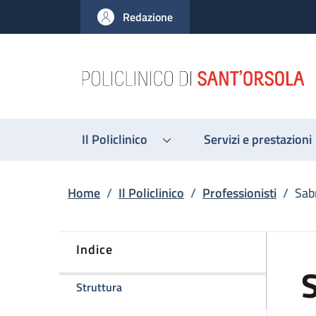
Salta al contenuto principale
Skip to footer content
Redazione
Il Policlinico
Servizi e prestazioni
Briciole di pane
Home
/
Il Policlinico
/
Professionisti
/
Sab
Indice
della pagina Sabrina Fontana
Struttura