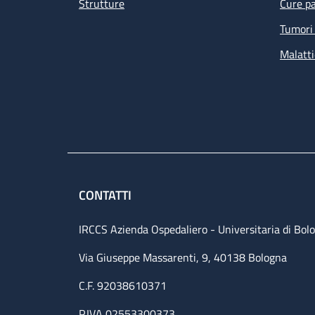
Strutture
Cure pa
Tumori 
Malatti
CONTATTI
IRCCS Azienda Ospedaliero - Universitaria di Bol
Via Giuseppe Massarenti, 9, 40138 Bologna
C.F. 92038610371
P.IVA 02553300373