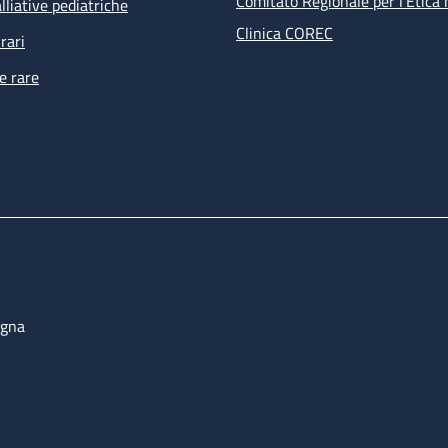
Comitato Regionale per l’Etica 
lliative pediatriche
Clinica COREC
rari
e rare
ogna