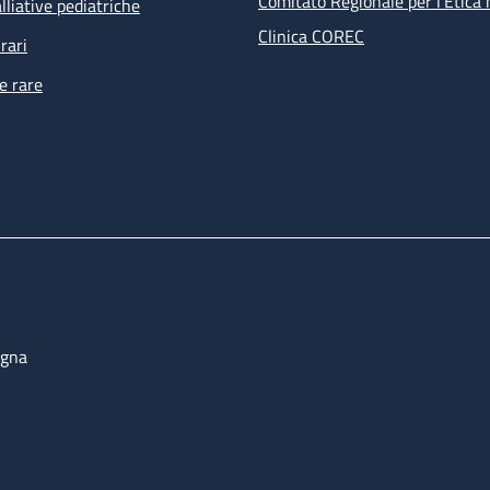
Comitato Regionale per l’Etica 
lliative pediatriche
Clinica COREC
rari
e rare
ogna