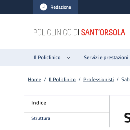
Salta al contenuto principale
Skip to footer content
Redazione
Il Policlinico
Servizi e prestazioni
Briciole di pane
Home
/
Il Policlinico
/
Professionisti
/
Sab
Indice
della pagina Sabrina Fontana
Struttura