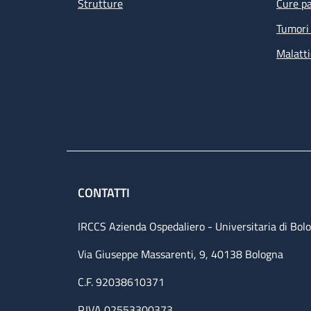
Strutture
Cure pa
Tumori 
Malatti
CONTATTI
IRCCS Azienda Ospedaliero - Universitaria di Bol
Via Giuseppe Massarenti, 9, 40138 Bologna
C.F. 92038610371
P.IVA 02553300373