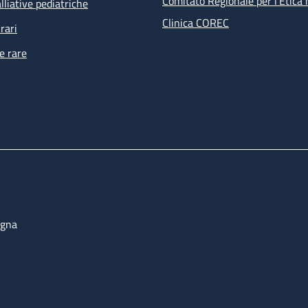
Comitato Regionale per l’Etica 
lliative pediatriche
Clinica COREC
rari
e rare
ogna