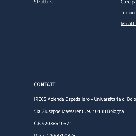
Strutture
Cure pa
Tumori 
Malatti
CONTATTI
IRCCS Azienda Ospedaliero - Universitaria di Bol
Via Giuseppe Massarenti, 9, 40138 Bologna
C.F. 92038610371
P.IVA 02553300373