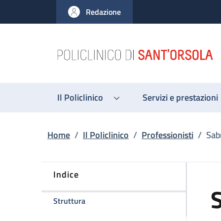
Salta al contenuto principale
Skip to footer content
Redazione
Il Policlinico
Servizi e prestazioni
Briciole di pane
Home
/
Il Policlinico
/
Professionisti
/
Sab
Indice
della pagina Sabrina Fontana
Struttura