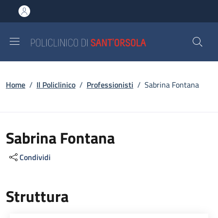
Salta al contenuto principale
Skip to footer content
Briciole di pane
Home
/
Il Policlinico
/
Professionisti
/
Sabrina Fontana
Sabrina Fontana
Condividi
Struttura