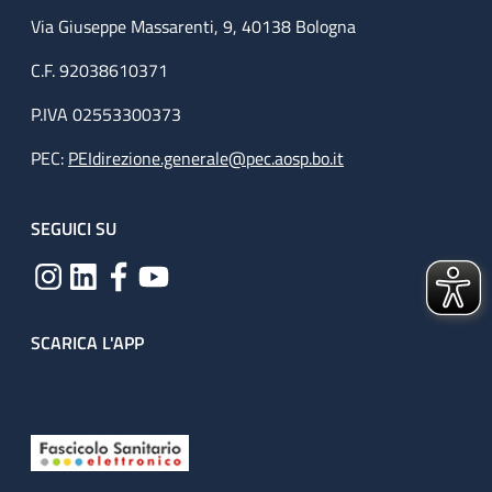
Via Giuseppe Massarenti, 9, 40138 Bologna
C.F. 92038610371
P.IVA 02553300373
PEC:
PEIdirezione.generale@pec.aosp.bo.it
SEGUICI SU
SCARICA L'APP