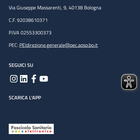
Via Giuseppe Massarenti, 9, 40138 Bologna
C.F. 92038610371
P.IVA 02553300373
PEC:
PEIdirezione.generale@pec.aosp.bo.it
SEGUICI SU
SCARICA L'APP