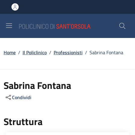
Salta al contenuto principale
Skip to footer content
Briciole di pane
Home
/
Il Policlinico
/
Professionisti
/
Sabrina Fontana
Sabrina Fontana
Condividi
Struttura