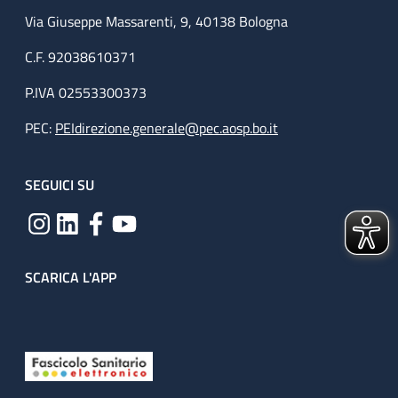
Via Giuseppe Massarenti, 9, 40138 Bologna
C.F. 92038610371
P.IVA 02553300373
PEC:
PEIdirezione.generale@pec.aosp.bo.it
SEGUICI SU
SCARICA L'APP