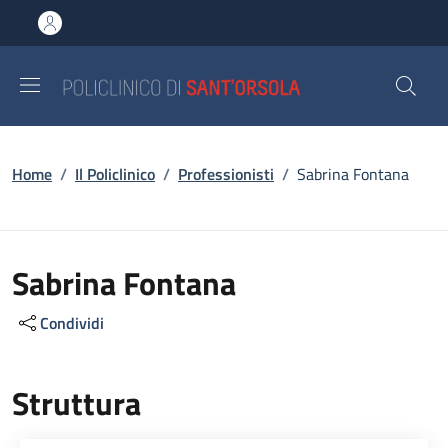
Salta al contenuto principale
Skip to footer content
Briciole di pane
Home
/
Il Policlinico
/
Professionisti
/
Sabrina Fontana
Sabrina Fontana
Condividi
Struttura