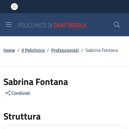
Salta al contenuto principale
Skip to footer content
Briciole di pane
Home
/
Il Policlinico
/
Professionisti
/
Sabrina Fontana
Sabrina Fontana
Condividi
Struttura