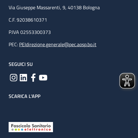
Via Giuseppe Massarenti, 9, 40138 Bologna
C.F. 92038610371
P.IVA 02553300373
PEC:
PEIdirezione.generale@pec.aosp.bo.it
SEGUICI SU
SCARICA L'APP