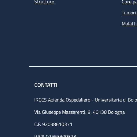
Strutture
Cure pa
Tumori 
Malatti
CONTATTI
IRCCS Azienda Ospedaliero - Universitaria di Bol
Via Giuseppe Massarenti, 9, 40138 Bologna
C.F. 92038610371
P.IVA 02553300373