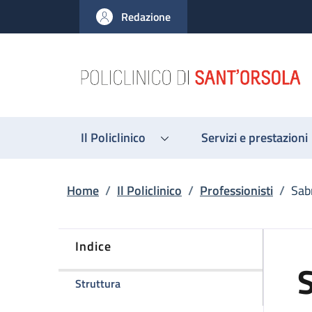
Salta al contenuto principale
Skip to footer content
Redazione
Il Policlinico
Servizi e prestazioni
Briciole di pane
Home
/
Il Policlinico
/
Professionisti
/
Sab
Indice
della pagina Sabrina Fontana
Struttura