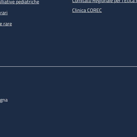
Comitato Regionale per l’Etica 
lliative pediatriche
Clinica COREC
rari
e rare
ogna