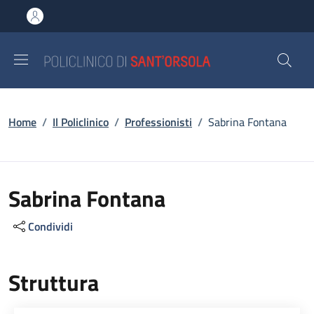
Salta al contenuto principale
Skip to footer content
Briciole di pane
Home
/
Il Policlinico
/
Professionisti
/
Sabrina Fontana
Sabrina Fontana
Condividi
Struttura