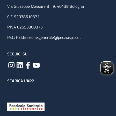
Via Giuseppe Massarenti, 9, 40138 Bologna
C.F. 92038610371
P.IVA 02553300373
PEC:
PEIdirezione.generale@pec.aosp.bo.it
SEGUICI SU
SCARICA L'APP