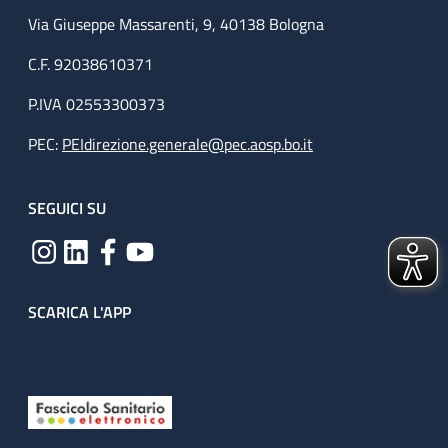
Via Giuseppe Massarenti, 9, 40138 Bologna
C.F. 92038610371
P.IVA 02553300373
PEC:
PEIdirezione.generale@pec.aosp.bo.it
SEGUICI SU
SCARICA L'APP