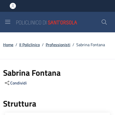
Salta al contenuto principale
Skip to footer content
Briciole di pane
Home
/
Il Policlinico
/
Professionisti
/
Sabrina Fontana
Sabrina Fontana
Condividi
Struttura