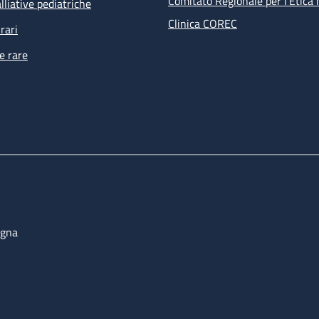
Comitato Regionale per l’Etica 
lliative pediatriche
Clinica COREC
rari
e rare
ogna