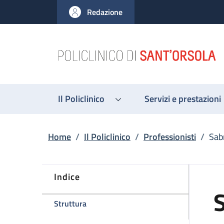
Salta al contenuto principale
Skip to footer content
Redazione
Il Policlinico
Servizi e prestazioni
Briciole di pane
Home
/
Il Policlinico
/
Professionisti
/
Sab
Indice
della pagina Sabrina Fontana
Struttura