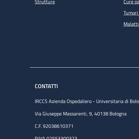
Strutture
Cure pa
Tumori 
Malatti
CONTATTI
IRCCS Azienda Ospedaliero - Universitaria di Bol
Via Giuseppe Massarenti, 9, 40138 Bologna
C.F. 92038610371
P.IVA 02553300373