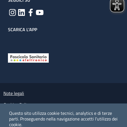
SEGUICI SU
SCARICA L'APP
Useful links section
Small prints
Note legali
Cookies Policy
Questo sito utilizza cookie tecnici, analytics e di terze
Policy privacy e protezione del dato personale
parti.
Proseguendo nella navigazione accetti l'utilizzo dei
cookie.