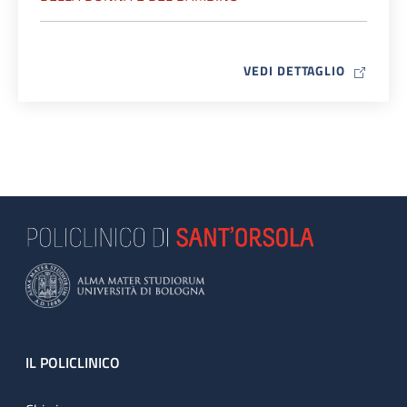
MAP ICO
VEDI DETTAGLIO
Footer
IL POLICLINICO