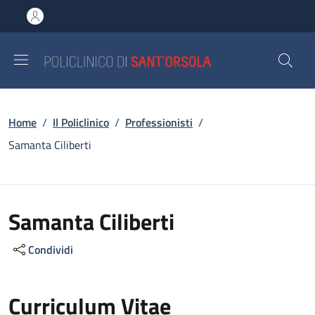
Salta al contenuto principale
Skip to footer content
Briciole di pane
Home
/
Il Policlinico
/
Professionisti
/
Samanta Ciliberti
Samanta Ciliberti
Condividi
Curriculum Vitae