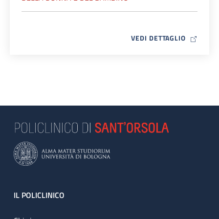
MAP ICO
VEDI DETTAGLIO
Footer
IL POLICLINICO