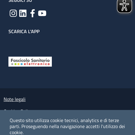
SEGUICI SU
SCARICA L'APP
Useful links section
Small prints
Note legali
Cookies Policy
Questo sito utilizza cookie tecnici, analytics e di terze
Policy privacy e protezione del dato personale
parti.
Proseguendo nella navigazione accetti l'utilizzo dei
cookie.