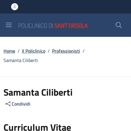
Salta al contenuto principale
Skip to footer content
Briciole di pane
Home
/
Il Policlinico
/
Professionisti
/
Samanta Ciliberti
Samanta Ciliberti
Condividi
Curriculum Vitae