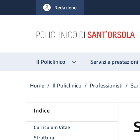
Salta al contenuto principale
Skip to footer content
Redazione
Il Policlinico
Servizi e prestazioni
Briciole di pane
Home
/
Il Policlinico
/
Professionisti
/
Sam
Indice
S
della pagina Samanta Ciliberti
Curriculum Vitae
della pagina Samanta Ciliberti
Struttura