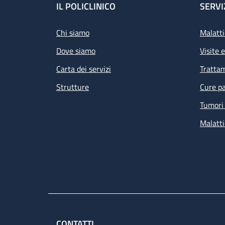
Footer
IL POLICLINICO
SERVI
Chi siamo
Malatti
Dove siamo
Visite 
Carta dei servizi
Tratta
Strutture
Cure pa
Tumori 
Malatti
CONTATTI