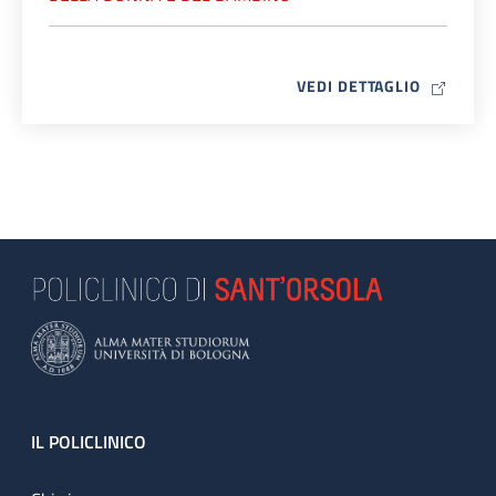
MAP ICO
VEDI DETTAGLIO
Footer
IL POLICLINICO