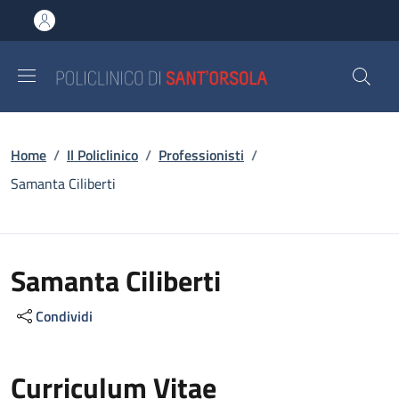
Salta al contenuto principale
Skip to footer content
Briciole di pane
Home
/
Il Policlinico
/
Professionisti
/
Samanta Ciliberti
Samanta Ciliberti
Condividi
Curriculum Vitae