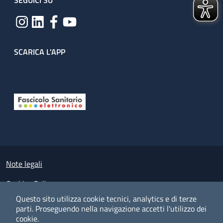
SEGUICI SU
SCARICA L'APP
Useful links section
Small prints
Note legali
Cookies Policy
Questo sito utilizza cookie tecnici, analytics e di terze
Policy privacy e protezione del dato personale
parti.
Proseguendo nella navigazione accetti l'utilizzo dei
cookie.