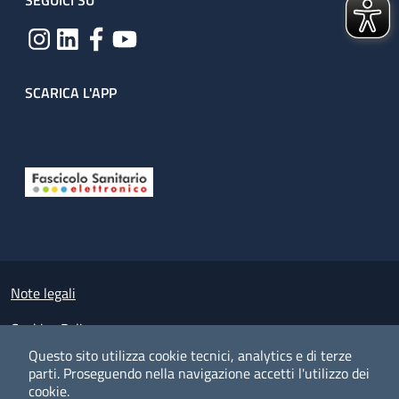
SEGUICI SU
SCARICA L'APP
Useful links section
Small prints
Note legali
Cookies Policy
Questo sito utilizza cookie tecnici, analytics e di terze
Policy privacy e protezione del dato personale
parti.
Proseguendo nella navigazione accetti l'utilizzo dei
cookie.