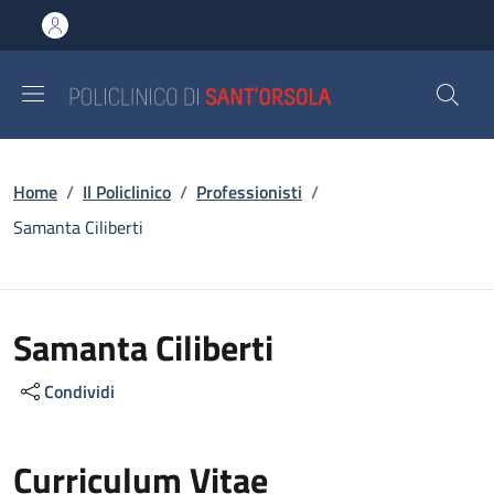
Salta al contenuto principale
Skip to footer content
Briciole di pane
Home
/
Il Policlinico
/
Professionisti
/
Samanta Ciliberti
Samanta Ciliberti
Condividi
Curriculum Vitae