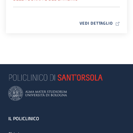
MAP ICO
VEDI DETTAGLIO
Footer
IL POLICLINICO