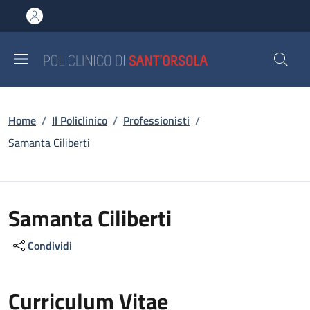
Salta al contenuto principale
Skip to footer content
Briciole di pane
Home
/
Il Policlinico
/
Professionisti
/
Samanta Ciliberti
Samanta Ciliberti
Condividi
Curriculum Vitae