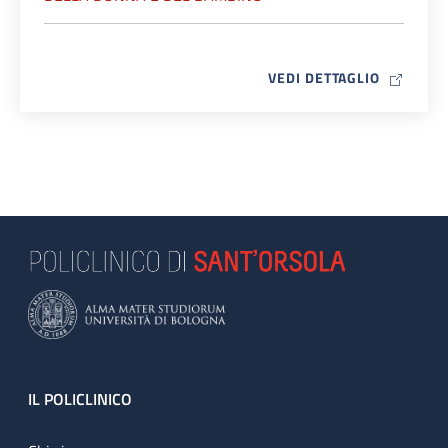
MAP ICO
VEDI DETTAGLIO
Footer
IL POLICLINICO