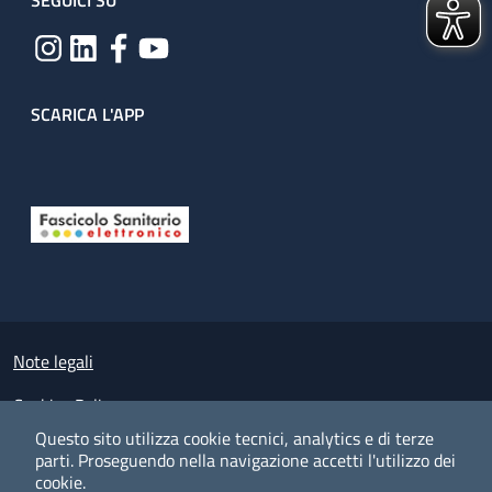
SEGUICI SU
SCARICA L'APP
Useful links section
Small prints
Note legali
Cookies Policy
Questo sito utilizza cookie tecnici, analytics e di terze
Policy privacy e protezione del dato personale
parti.
Proseguendo nella navigazione accetti l'utilizzo dei
cookie.