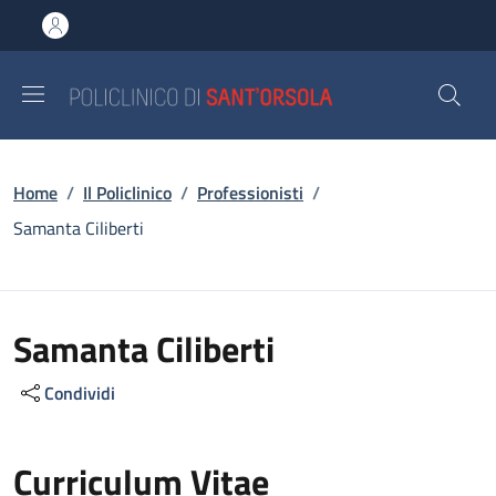
Salta al contenuto principale
Skip to footer content
Briciole di pane
Home
/
Il Policlinico
/
Professionisti
/
Samanta Ciliberti
Samanta Ciliberti
Condividi
Curriculum Vitae