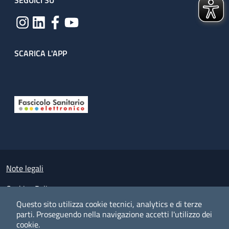
SEGUICI SU
SCARICA L'APP
Useful links section
Small prints
Note legali
Cookies Policy
Questo sito utilizza cookie tecnici, analytics e di terze
Policy privacy e protezione del dato personale
parti.
Proseguendo nella navigazione accetti l'utilizzo dei
cookie.