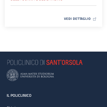
MAP ICO
VEDI DETTAGLIO
Footer
IL POLICLINICO