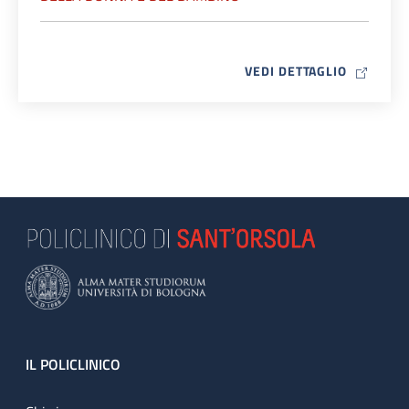
MAP ICO
VEDI DETTAGLIO
Footer
IL POLICLINICO