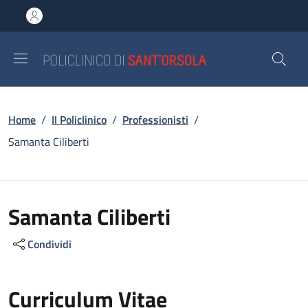
Salta al contenuto principale
Skip to footer content
Briciole di pane
Home
/
Il Policlinico
/
Professionisti
/
Samanta Ciliberti
Samanta Ciliberti
Condividi
Curriculum Vitae