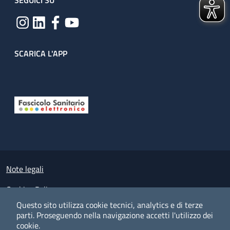
SEGUICI SU
SCARICA L'APP
Useful links section
Small prints
Note legali
Cookies Policy
Questo sito utilizza cookie tecnici, analytics e di terze
Policy privacy e protezione del dato personale
parti.
Proseguendo nella navigazione accetti l'utilizzo dei
cookie.